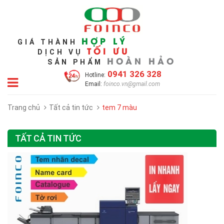
HỢP LÝ
GIÁ THÀNH
TỐI ƯU
DỊCH VỤ
HOÀN HẢO
SẢN PHẨM
0941 326 328
Hotline:
Email:
foinco.vn@gmail.com
Trang chủ
Tất cả tin tức
tem 7 màu
TẤT CẢ TIN TỨC