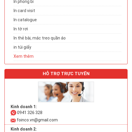
In phong bì
In card visit
In catalogue
In tờ rơi
In thẻ bài, mác treo quần áo
in túi giấy
Xem thêm
HỖ TRỢ TRỰC TUYẾN
Kinh doanh 1:
0941 326 328
foinco.vn@gmail.com
Kinh doanh 2: