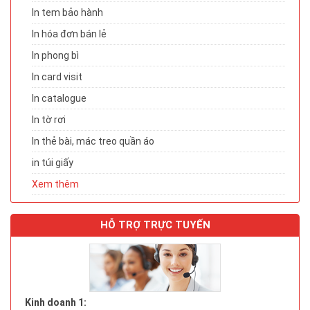
In tem bảo hành
In hóa đơn bán lẻ
In phong bì
In card visit
In catalogue
In tờ rơi
In thẻ bài, mác treo quần áo
in túi giấy
Xem thêm
HỖ TRỢ TRỰC TUYẾN
Kinh doanh 1: