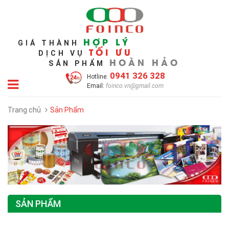
HỢP LÝ
GIÁ THÀNH
TỐI ƯU
DỊCH VỤ
HOÀN HẢO
SẢN PHẨM
0941 326 328
Hotline:
Email:
foinco.vn@gmail.com
Trang chủ
Sản Phẩm
SẢN PHẨM