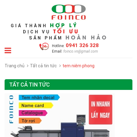
HỢP LÝ
GIÁ THÀNH
TỐI ƯU
DỊCH VỤ
HOÀN HẢO
SẢN PHẨM
0941 326 328
Hotline:
Email:
foinco.vn@gmail.com
Trang chủ
Tất cả tin tức
tem niêm phong
TẤT CẢ TIN TỨC