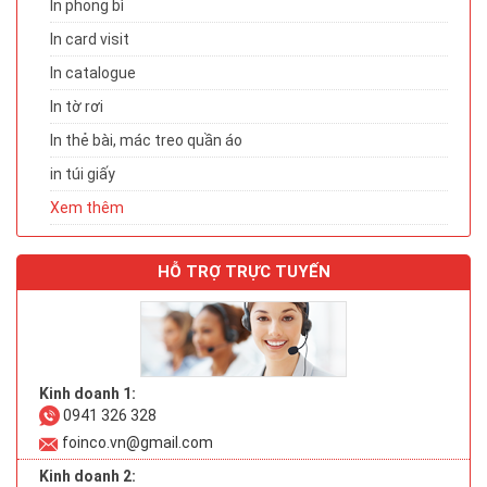
In phong bì
In card visit
In catalogue
In tờ rơi
In thẻ bài, mác treo quần áo
in túi giấy
Xem thêm
HỖ TRỢ TRỰC TUYẾN
Kinh doanh 1:
0941 326 328
foinco.vn@gmail.com
Kinh doanh 2: