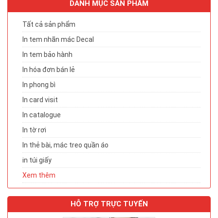
DANH MỤC SẢN PHẨM
Tất cả sản phẩm
In tem nhãn mác Decal
In tem bảo hành
In hóa đơn bán lẻ
In phong bì
In card visit
In catalogue
In tờ rơi
In thẻ bài, mác treo quần áo
in túi giấy
Xem thêm
HỖ TRỢ TRỰC TUYẾN