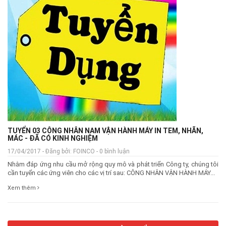
TUYỂN 03 CÔNG NHÂN NAM VẬN HÀNH MÁY IN TEM, NHÃN,
MÁC - ĐÃ CÓ KINH NGHIỆM
17/04/2017 - Đăng bởi: FOINCO - 0 bình luận
Nhằm đáp ứng nhu cầu mở rộng quy mô và phát triển Công ty, chúng tôi
cần tuyển các ứng viên cho các vị trí sau: CÔNG NHÂN VẬN HÀNH MÁY...
Xem thêm