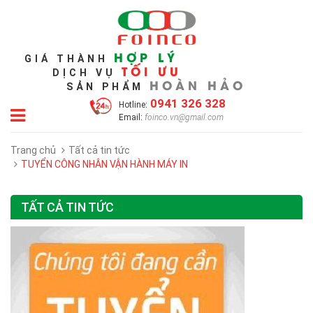
HỢP LÝ
GIÁ THÀNH
TỐI ƯU
DỊCH VỤ
HOÀN HẢO
SẢN PHẨM
0941 326 328
Hotline:
Email:
foinco.vn@gmail.com
Trang chủ
Tất cả tin tức
TUYỂN CÔNG NHÂN VẬN HÀNH MÁY IN
TẤT CẢ TIN TỨC