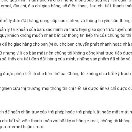
 bạn cho quá trình mua hàng và cho những thông báo sau này liên quan
 email, địa chỉ, địa chỉ giao hàng, số điện thoại, fax, chi tiết thanh t
ể xử lý đơn đặt hàng, cung cấp các dịch vụ và thông tin yêu cầu thông
uản lý tài khoản của bạn; xác minh và thực hiện giao dịch trực tuyến, 
uý khách không muốn nhận bất cứ thông tin tiếp thị của chúng tôi thì 
ba để họ giao hàng cho bạn (ví dụ cho bên chuyển phát nhanh hoặc nhà 
ữ nhưng vì lí do bảo mật nên chúng tôi không công khai trực tiếp đượ
h sẽ thấy chi tiết đơn đặt hàng của mình, những sản phẩm đã nhận và 
g được phép tiết lộ cho bên thứ ba. Chúng tôi không chịu bất kỳ trác
nghiên cứu thị trường. mọi thông tin chi tiết sẽ được ẩn và chỉ được
inh để ngăn chặn truy cập trái phép hoặc trái pháp luật hoặc mất mát h
 chi tiết về việc thanh toán với bất kỳ ai bằng e-mail, chúng tôi khô
qua internet hoặc email.