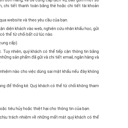
 đến đơn hàng, và để cung cấp dịch vụ, bao gồm một số
oán, chi tiết thanh toán bằng thẻ hoặc chi tiết tài khoản
 qua website và theo yêu cầu của bạn.
nhận diện khách vào web, nghiên cứu nhân khẩu học, gửi
có thể từ chối bất cứ lúc nào.
cung cấp).
c. Tuy nhiên, quý khách có thể tiếp cận thông tin bằng
những sản phẩm đã gửi và chi tiết email, ngân hàng và
h nhiệm nào cho việc dùng sai mật khẩu nếu đây không
 dùng để thống kê. Quý khách có thể từ chối không tham
oặc tiêu hủy hoặc thiệt hại cho thông tin của bạn.
ng chịu trách nhiệm về những mất mát quý khách có thể