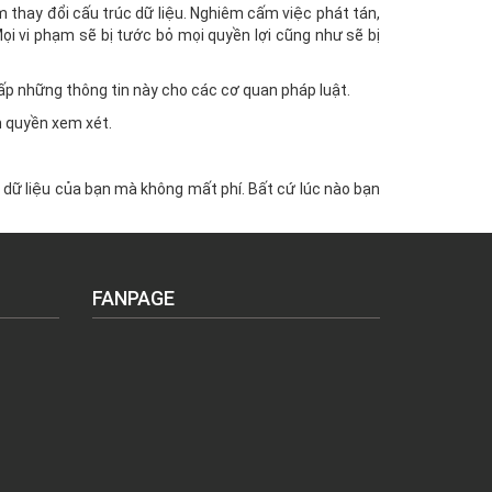
 thay đổi cấu trúc dữ liệu. Nghiêm cấm việc phát tán,
i vi phạm sẽ bị tước bỏ mọi quyền lợi cũng như sẽ bị
ấp những thông tin này cho các cơ quan pháp luật.
m quyền xem xét.
g dữ liệu của bạn mà không mất phí. Bất cứ lúc nào bạn
FANPAGE