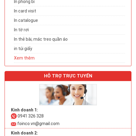
In phong bì
In card visit
In catalogue
In tờ rơi
In thẻ bài, mác treo quần áo
in túi giấy
Xem thêm
HỖ TRỢ TRỰC TUYẾN
Kinh doanh 1:
0941 326 328
foinco.vn@gmail.com
Kinh doanh 2: