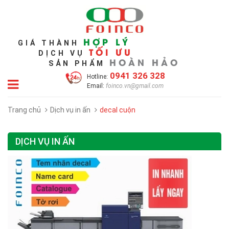
HỢP LÝ
GIÁ THÀNH
TỐI ƯU
DỊCH VỤ
HOÀN HẢO
SẢN PHẨM
0941 326 328
Hotline:
Email:
foinco.vn@gmail.com
Trang chủ
Dịch vụ in ấn
decal cuộn
DỊCH VỤ IN ẤN