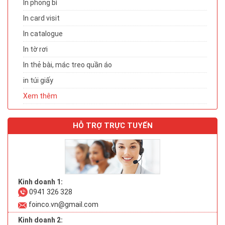
In phong bì
In card visit
In catalogue
In tờ rơi
In thẻ bài, mác treo quần áo
in túi giấy
Xem thêm
HỖ TRỢ TRỰC TUYẾN
Kinh doanh 1:
0941 326 328
foinco.vn@gmail.com
Kinh doanh 2: