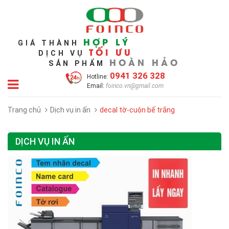
HỢP LÝ
GIÁ THÀNH
TỐI ƯU
DỊCH VỤ
HOÀN HẢO
SẢN PHẨM
0941 326 328
Hotline:
Email:
foinco.vn@gmail.com
Trang chủ
Dịch vụ in ấn
decal tờ-cuộn bế trắng
DỊCH VỤ IN ẤN