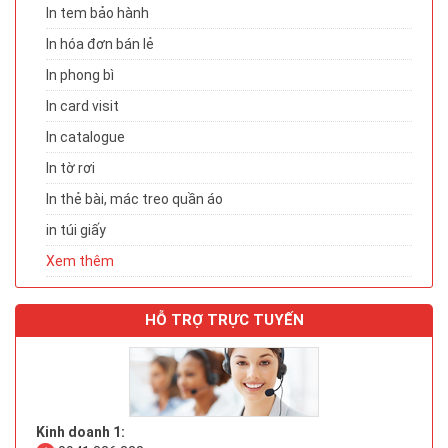
In tem bảo hành
In hóa đơn bán lẻ
In phong bì
In card visit
In catalogue
In tờ rơi
In thẻ bài, mác treo quần áo
in túi giấy
Xem thêm
HỖ TRỢ TRỰC TUYẾN
Kinh doanh 1: