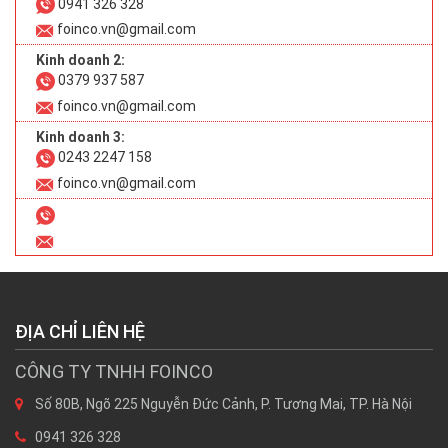
0941 326 328
foinco.vn@gmail.com
Kinh doanh 2:
0379 937 587
foinco.vn@gmail.com
Kinh doanh 3:
0243 2247 158
foinco.vn@gmail.com
ĐỊA CHỈ LIÊN HỆ
CÔNG TY TNHH FOINCO
Số 80B, Ngõ 225 Nguyễn Đức Cảnh, P. Tương Mai, TP. Hà Nội
0941 326 328