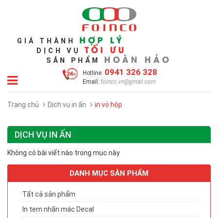
HỢP LÝ
GIÁ THÀNH
TỐI ƯU
DỊCH VỤ
HOÀN HẢO
SẢN PHẨM
0941 326 328
Hotline:
Email:
foinco.vn@gmail.com
Trang chủ
Dịch vụ in ấn
in vỏ hộp
DỊCH VỤ IN ẤN
Không có bài viết nào trong mục này
DANH MỤC SẢN PHẨM
Tất cả sản phẩm
In tem nhãn mác Decal