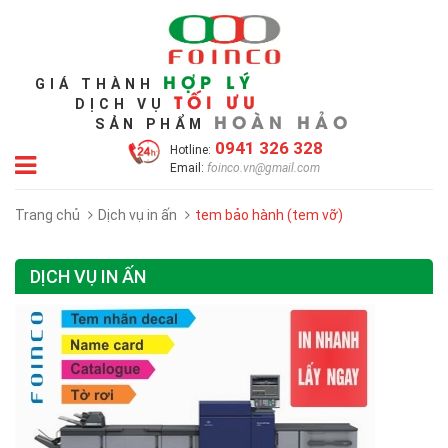
HỢP LÝ
GIÁ THÀNH
TỐI ƯU
DỊCH VỤ
HOÀN HẢO
SẢN PHẨM
0941 326 328
Hotline:
Email:
foinco.vn@gmail.com
Trang chủ
Dịch vụ in ấn
tem bảo hành (tem vỡ)
DỊCH VỤ IN ẤN