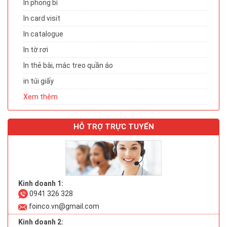
In phong bì
In card visit
In catalogue
In tờ rơi
In thẻ bài, mác treo quần áo
in túi giấy
Xem thêm
HỖ TRỢ TRỰC TUYẾN
Kinh doanh 1:
0941 326 328
foinco.vn@gmail.com
Kinh doanh 2: