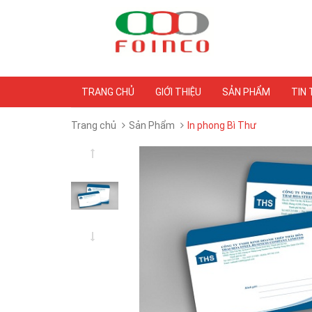
TRANG CHỦ
GIỚI THIỆU
SẢN PHẨM
TIN
Trang chủ
Sản Phẩm
In phong Bì Thư