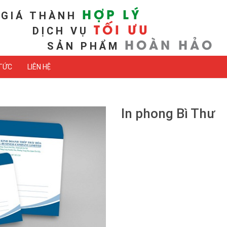
HỢP LÝ
GIÁ THÀNH
TỐI ƯU
DỊCH VỤ
HOÀN HẢO
SẢN PHẨM
 TỨC
LIÊN HỆ
In phong Bì Thư