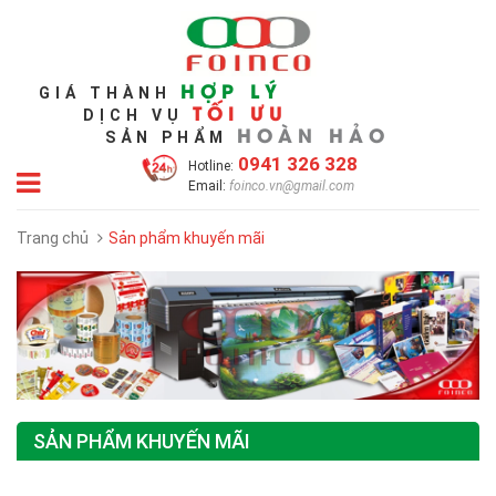
HỢP LÝ
GIÁ THÀNH
TỐI ƯU
DỊCH VỤ
HOÀN HẢO
SẢN PHẨM
0941 326 328
Hotline:
Email:
foinco.vn@gmail.com
Trang chủ
Sản phẩm khuyến mãi
SẢN PHẨM KHUYẾN MÃI