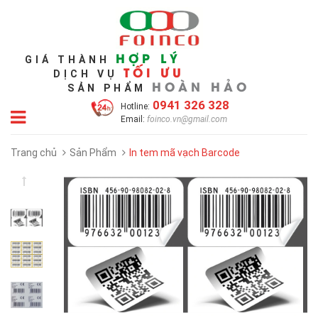
HỢP LÝ
GIÁ THÀNH
TỐI ƯU
DỊCH VỤ
HOÀN HẢO
SẢN PHẨM
0941 326 328
Hotline:
Email:
foinco.vn@gmail.com
Trang chủ
Sản Phẩm
In tem mã vạch Barcode