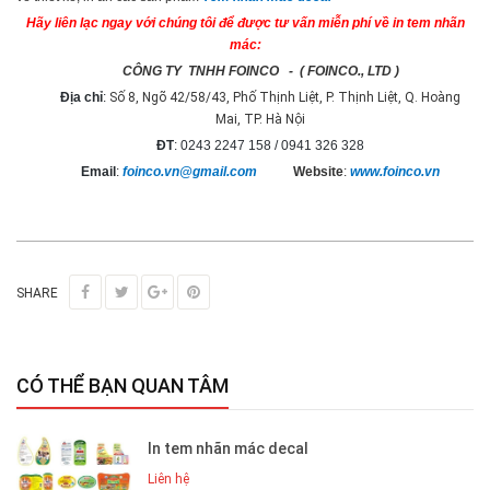
Hãy liên lạc ngay với chúng tôi để được tư vấn miễn phí về in tem nhãn
mác:
CÔNG TY TNHH FOINCO - ( FOINCO., LTD )
Địa chỉ
:
Số 8, Ngõ 42/58/43, Phố Thịnh Liệt, P. Thịnh Liệt, Q. Hoàng
Mai, TP. Hà Nội
ĐT
: 0243 2247 158 / 0941 326 328
Email
:
foinco.vn@gmail.com
Website
:
www.foinco.vn
SHARE
CÓ THỂ BẠN QUAN TÂM
In tem nhãn mác decal
Liên hệ