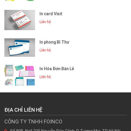
In card Visit
Liên hệ
In phong Bì Thư
Liên hệ
In Hóa Đơn Bán Lẻ
Liên hệ
ĐỊA CHỈ LIÊN HỆ
CÔNG TY TNHH FOINCO
Số 80B, Ngõ 225 Nguyễn Đức Cảnh, P. Tương Mai, TP. Hà Nội