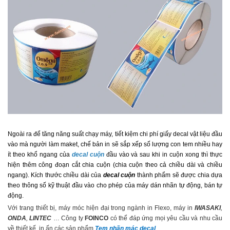
Ngoài ra để tăng năng suất chạy máy, tiết kiệm chi phí giấy decal vật liệu đầu
vào mà người làm maket, chế bản in sẽ sắp xếp số lượng con tem nhiều hay
ít theo khổ ngang của
decal cuộn
đầu vào và sau khi in cuộn xong thì thực
hiện thêm công đoạn cắt chia cuộn (chia cuộn theo cả chiều dài và chiều
ngang). Kích thước chiều dài của
decal cuộn
thành phẩm sẽ được chia dựa
theo thông số kỹ thuật đầu vào cho phép của máy dán nhãn tự động, bán tự
động.
Với trang thiết bị, máy móc hiện đại trong ngành in Flexo, máy in
IWASAKI
,
ONDA
,
LINTEC
… Công ty
FOINCO
có thể đáp ứng mọi yêu cầu và nhu cầu
về thiết kế, in ấn các sản phẩm
Tem nhãn mác decal