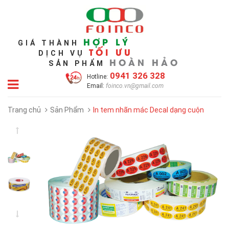
HỢP LÝ
GIÁ THÀNH
TỐI ƯU
DỊCH VỤ
HOÀN HẢO
SẢN PHẨM
0941 326 328
Hotline:
Email:
foinco.vn@gmail.com
Trang chủ
Sản Phẩm
In tem nhãn mác Decal dạng cuộn