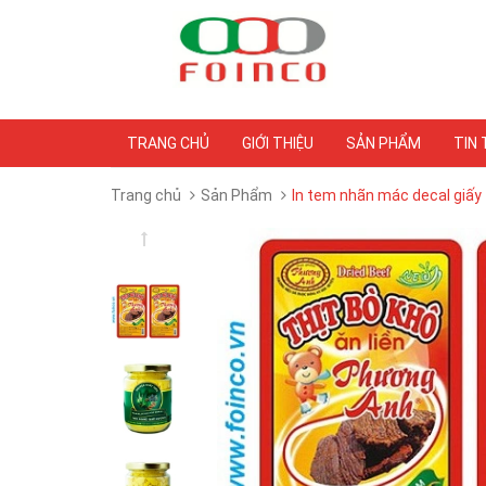
TRANG CHỦ
GIỚI THIỆU
SẢN PHẨM
TIN
Trang chủ
Sản Phẩm
In tem nhãn mác decal giấy