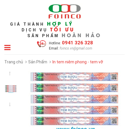
HỢP LÝ
GIÁ THÀNH
TỐI ƯU
DỊCH VỤ
HOÀN HẢO
SẢN PHẨM
0941 326 328
Hotline:
Email:
foinco.vn@gmail.com
Trang chủ
Sản Phẩm
In tem niêm phong - tem vỡ