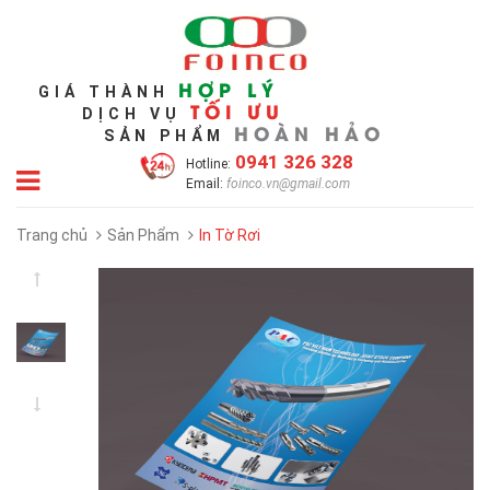
HỢP LÝ
GIÁ THÀNH
TỐI ƯU
DỊCH VỤ
HOÀN HẢO
SẢN PHẨM
0941 326 328
Hotline:
Email:
foinco.vn@gmail.com
Trang chủ
Sản Phẩm
In Tờ Rơi