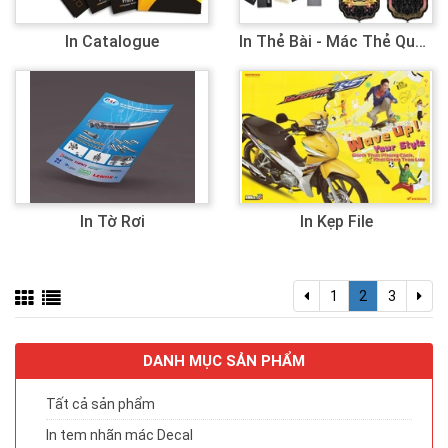
In Catalogue
In Thẻ Bài - Mác Thẻ Quần Áo
In Tờ Rơi
In Kẹp File
1
2
3
DANH MỤC SẢN PHẨM
Tất cả sản phẩm
In tem nhãn mác Decal