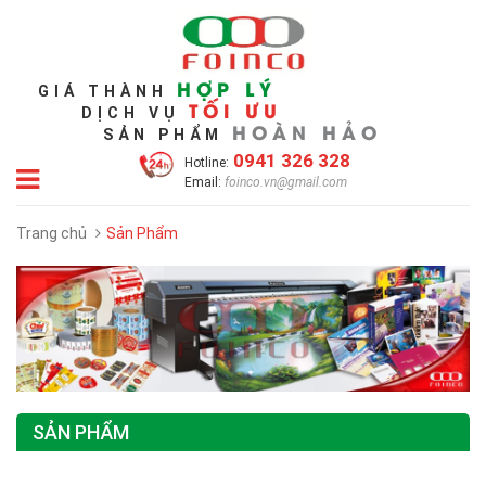
HỢP LÝ
GIÁ THÀNH
TỐI ƯU
DỊCH VỤ
HOÀN HẢO
SẢN PHẨM
0941 326 328
Hotline:
Email:
foinco.vn@gmail.com
Trang chủ
Sản Phẩm
SẢN PHẨM