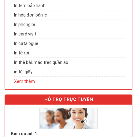
In tem bảo hành
In hóa đơn bán lẻ
In phong bì
In card visit
In catalogue
In tờ rơi
In thẻ bài, mác treo quần áo
in túi giấy
Xem thêm
HỖ TRỢ TRỰC TUYẾN
Kinh doanh 1: