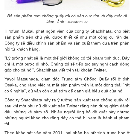
Bộ sản phẩm tem chống quấy rối có đèn cực tím và dây móc đi
kèm.
Ảnh:
Shachihata Inc
Hirofumi Mukai, phát ngôn viên của công ty Shachihata, cho biết
sản phẩm trên chủ yếu được thiết kế như một công cụ răn đe.
Công ty sẽ điều chỉnh sản phẩm và sản xuất thêm dựa trên phản
hồi từ khách hàng.
"Lý tưởng nhất sẽ là một thế giới không có tội phạm tình dục. Đây
chỉ là một bước đi nhỏ. Chúng tôi sẽ tiếp tục suy nghĩ cách đóng
góp cho xã hội", Shachihata viết trên tài khoản Twitter.
Yayoi Matsunaga, giám đốc Trung tâm Chống Quấy rối ở tỉnh
Osaka, cho rằng việc ra mắt sản phẩm trên là một động thái "rất
có ý nghĩa", dù vẫn còn quá sớm để đánh giá hiệu quả của nó.
Công ty Shachihata nảy ra ý tưởng sản xuất tem chống quấy rối
sau khi một phụ nữ đề xuất trên Twitter rằng nên dùng ghim đánh
dấu những kẻ sàm sỡ. Nhiều người ủng hộ đề xuất này nhưng
những người khác cho rằng đây có thể bị xem là hành vi phạm
tội.
Theo khảo sát vào năm 2001, hai phần ba nữ sinh trung học ở