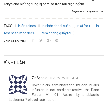
Tokyo cho biết họ từng bị sàm sỡ trên tàu điện ngầm.
Nguồn vnexpress.net
TAGS:
in ấn foinco
in nhãn decal cuộn
In offset
in
tem nhãn mác decal
tem chống quấy rối
CHIA SẺ BÀI VIẾT
BÌNH LUẬN
ZicSpasia
- 10/17/2022 03:54:54
Doxorubicin administration by continuous
infusion is not cardioprotective the Dana
Farber 91 01 Acute Lymphoblastic
Leukemia Protocol lasix tablet