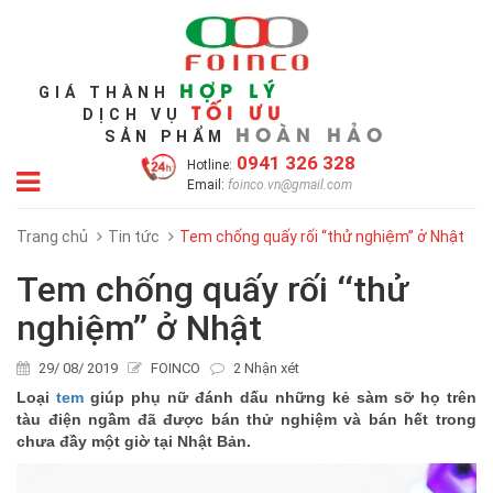
HỢP LÝ
GIÁ THÀNH
TỐI ƯU
DỊCH VỤ
HOÀN HẢO
SẢN PHẨM
0941 326 328
Hotline:
Email:
foinco.vn@gmail.com
Trang chủ
Tin tức
Tem chống quấy rối ‘‘thử nghiệm’’ ở Nhật
Tem chống quấy rối ‘‘thử
nghiệm’’ ở Nhật
29/ 08/ 2019
FOINCO
2 Nhận xét
Loại
tem
giúp phụ nữ đánh dấu những kẻ sàm sỡ họ trên
tàu điện ngầm đã được bán thử nghiệm và bán hết trong
chưa đầy một giờ tại Nhật Bản.