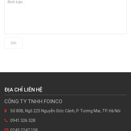
Gửi
ĐỊA CHỈ LIÊN HỆ
CÔNG TY TNHH FOINCO
Số 80B, Ngõ 225 Nguyễn Đức Cảnh, P. Tương Mai, TP. Hà Nội
0941 326 328
0243 2247 158